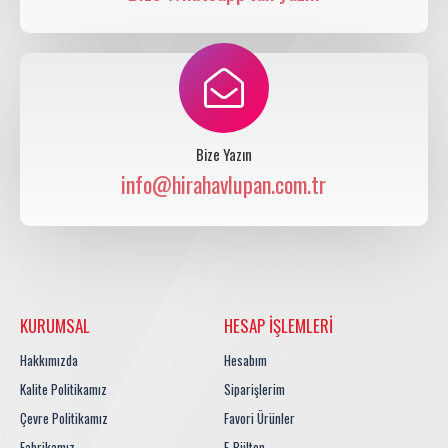
Bize Yazın
info@hirahavlupan.com.tr
KURUMSAL
HESAP İŞLEMLERI
Hakkımızda
Hesabım
Kalite Politikamız
Siparişlerim
Çevre Politikamız
Favori Ürünler
Fabrikamız
E-Bülten