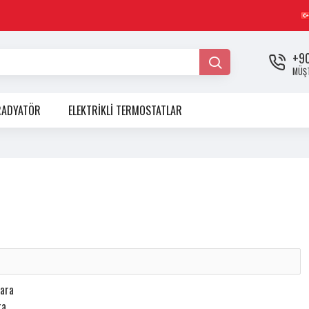
+90
MÜŞT
RADYATÖR
ELEKTRİKLİ TERMOSTATLAR
 ara
a.