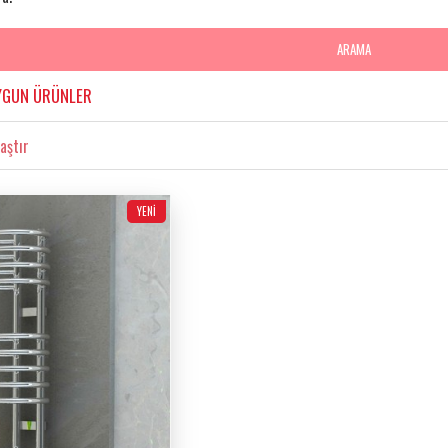
ARAMA
YGUN ÜRÜNLER
aştır
YENI