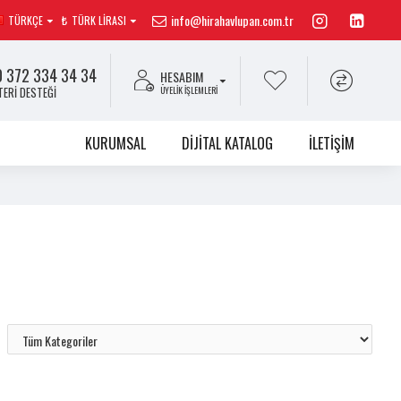
info@hirahavlupan.com.tr
TÜRKÇE
₺
TÜRK LIRASI
 372 334 34 34
HESABIM
ÜYELIK İŞLEMLERI
ERI DESTEĞI
KURUMSAL
DIJITAL KATALOG
İLETIŞIM