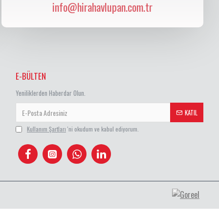
info@hirahavlupan.com.tr
E-BÜLTEN
Yeniliklerden Haberdar Olun.
KATIL
Kullanım Şartları
'ni okudum ve kabul ediyorum.