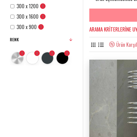
300 x 1200
1
300 x 1600
1
300 x 900
1
ARAMA KRITERLERINE U
RENK
Ürün Karşıl
1
1
1
1