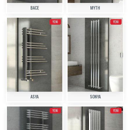
BACE
MYTH
YENI
YENI
ASYA
SONYA
YENI
YENI