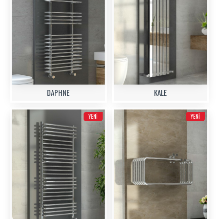
DAPHNE
KALE
YENI
YENI